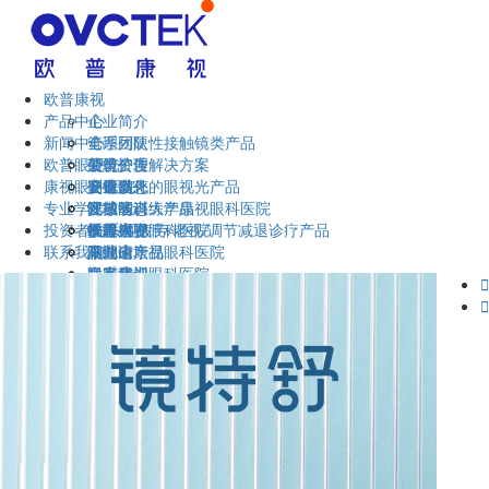
欧普康视
产品中心
企业简介
新闻中心
管理团队
全系列硬性接触镜类产品
欧普眼视光
荣誉资质
硬镜护理解决方案
公司公告
康视眼科医院
企业文化
硬镜以外的眼视光产品
公司动态
安徽省
专业学术
视功能训练产品
区域动态
江苏省
安徽医科大学康视眼科医院
投资者关系
干眼/视疲劳/老视/调节减退诊疗产品
欧普视界
福建省
蚌埠康视眼科医院
技术大赛
联系我们
眼健康产品
湖北省
马鞍山康视眼科医院
巢湖论坛
云南省
六安康视眼科医院
视光培训
联系我们

宣城康视眼科医院
验配技术
留言反馈

莱州同明中西医结合医院
欧普微课堂
部分经销机构
广德康视眼科医院
职业技能等级认定中心
郎溪华益眼科医院
报考须知
宁国眼视光眼科医院
认定岗位
青岛泽嘉眼科医院
在线报名
考试信息
费用标准
联系我们