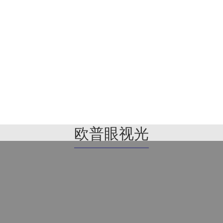
欧普眼视光