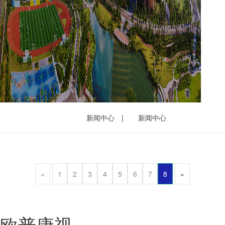
新闻中心
|
新闻中心
«
1
2
3
4
5
6
7
8
»
欧普康视