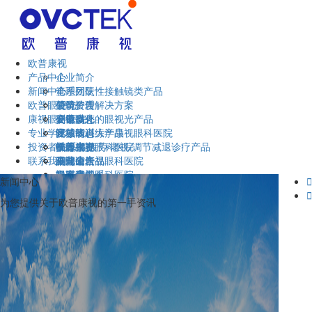
欧普康视
产品中心
企业简介
新闻中心
管理团队
全系列硬性接触镜类产品
欧普眼视光
荣誉资质
硬镜护理解决方案
公司公告
康视眼科医院
企业文化
硬镜以外的眼视光产品
公司动态
安徽省
专业学术
视功能训练产品
区域动态
江苏省
安徽医科大学康视眼科医院
投资者关系
干眼/视疲劳/老视/调节减退诊疗产品
欧普视界
福建省
蚌埠康视眼科医院
技术大赛
联系我们
眼健康产品
湖北省
马鞍山康视眼科医院
巢湖论坛
公司公告
云南省
六安康视眼科医院
视光培训
投资者关系
联系我们
新闻中心

宣城康视眼科医院
验配技术
互动易问答
留言反馈

为您提供关于欧普康视的第一手资讯
莱州同明中西医结合医院
欧普微课堂
部分经销机构
广德康视眼科医院
职业技能等级认定中心
郎溪华益眼科医院
报考须知
宁国眼视光眼科医院
认定岗位
青岛泽嘉眼科医院
在线报名
考试信息
费用标准
联系我们